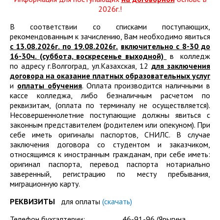
необходимо лично обратиться в приемную
2026г.!
комиссию ГАПОУ "Волгоградский медицинский
В соответствии со списками поступающих,
колледж" и подать заявку на заключение договора о
рекомендованным к зачислению, Вам необходимо явиться
целевом обучении на бумажном носителе. В случае,
с 13.08.2026г. по 19.08.2026г.
включительно с 8-30 до
если поступающий является несовершеннолетним, к
16-30ч. (суббота, воскресенье выходной)
в колледж
заявке прилагается письменное согласие законного
по адресу г.Волгоград, ул.Казахская, 12
д
ля заключения
представителя – родителя, усыновителя,
договора на оказание платных образовательных услуг
попечителя на заключение договора о целевом
и
оплаты обучения
. Оплата производится наличными в
обучении.
кассе колледжа, либо безналичным расчетом по
Срок подачи заявки на заключение договора о
реквизитам, (оплата по терминалу не осуществляется).
целевом обучении ограничивается сроком подачи
Несовершеннолетние поступающие должны явиться с
заявления о приеме в колледж по специальностям:
законным представителем (родителем или опекуном). При
себе иметь оригиналы паспортов, СНИЛС. В случае
- Лечебное дело, Акушерское дело, Сестринское
заключения договора со студентом и заказчиком,
дело – до 10 августа до 15:00 (по московскому
относящимся к иностранным гражданам, при себе иметь:
времени);
оригинал паспорта, перевод паспорта нотариально
заверенный, регистрацию по месту пребывания,
- Лабораторная диагностика – до 15 августа до
миграционную карту.
15:00 (по московскому времени).
РЕКВИЗИТЫ
для оплаты
(скачать)
Предложения о заключении договора о целевом
обучении по образовательной программе среднего
Телефон бухгалтерии: 46-91-96 (Ярыгина