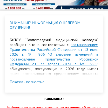
ВНИМАНИЕ! ИНФОРМАЦИЯ О ЦЕЛЕВОМ
ОБУЧЕНИИ!
ГАПОУ "Волгоградский медицинский колледж"
сообщает, что в соответствии с
постановлением
Правительства Российской Федерации от 18 июля
2026 г. № 906 "О внесении изменений в
постановление Правительства Российской
Федерации от 27 апреля 2024 г. № 555"
,
абитуриенты, поступающие в 2026 году имеют
право воспользоваться предложением комитета
здравоохранения Волгоградской области о
Показать полностью
заключении договора о целевом обучении по
образовательным программам среднего
профессионального образования за счет
бюджетных ассигнований областного бюджета в
Внимание!
пределах контрольных цифр приема. Для этого
поступающему и его законному представителю
Информация для поступающих
на договорной
основе в