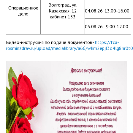
Волгоград, ул.
Операционное
Казахская, 12
04.08.26
13.00-16.00
дело
кабинет 133
05.08.26
9.00-12.00
Видео-инструкция по подаче документов-
https://fca-
rosminzdrav.ru/upload/medialibrary/a66/wlim2epjl3o4lg8nr0t