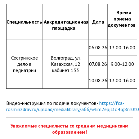
Предложения о заключении договора о целевом
Время
обучении по образовательной программе среднего
приема
профессионального образования по специальности
Специальность
Аккредитационная
Дата
документов
34.02.01 Сестринское дело (база 11 классов, очная
площадка
форма обучения)
Предложения о заключении договора о целевом
06.08.26
13.00-16.00
обучении по образовательной программе среднего
профессионального образования по специальности
Сестринское
Волгоград, ул.
34.02.01 Сестринское дело (база 11 классов, очно-
дело в
Казахская, 12
07.08.26
9.00-12.00
заочная форма обучения)
педиатрии
кабинет 133
10.08.26
13.00-16.00
Видео-инструкция по подаче документов-
https://fca-
rosminzdrav.ru/upload/medialibrary/a66/wlim2epjl3o4lg8nr0t
Уважаемые специалисты со средним медицинским
образованием!