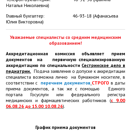
профессионального образования по специальности
Наталья Николаевна)
31.02.01 Лечебное дело (база 9 классов)
Главный бухгалтер: 46-93-18 (Афанасьева
Предложения о заключении договора о целевом
Юлия Викторовна)
обучении по образовательной программе среднего
профессионального образования по специальности
Уважаемые специалисты со средним медицинским
31.02.01 Лечебное дело (база 11 классов)
образованием!
Предложения о заключении договора о целевом
Аккредитационная комиссия объявляет прием
обучении по образовательной программе среднего
документов на первичную специализированную
профессионального образования по специальности
аккредитацию по специальности
Сестринское дело в
31.02.02 Акушерское дело (база 9 классов)
педиатрии.
Подача заявления о допуске к аккредитации
Предложения о заключении договора о целевом
специалиста возможна лично на бумажном носителе, в
обучении по образовательной программе среднего
соответствии с
перечнем документов
СТРОГО
в даты
профессионального образования по специальности
приема документов, а так же с помощью Единого
31.02.03 Лабораторная диагностика (база 9
портала Госуслуги или федерального регистра
классов)
медицинских и фармацевтических работников (
с 9.00
06.08.26 до 15.00 10.08.26
).
Предложения о заключении договора о целевом
обучении по образовательной программе среднего
профессионального образования по специальности
График приема документов
34.02.01 Сестринское дело (база 9 классов)